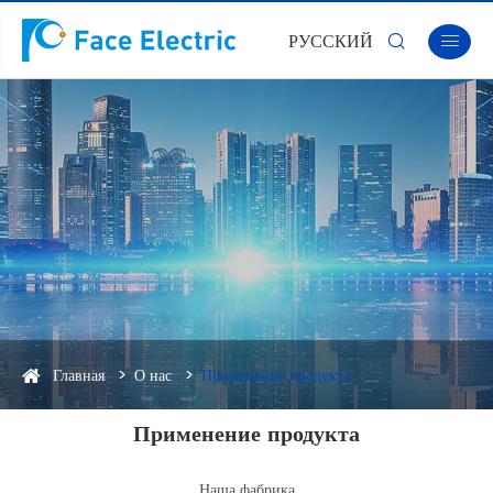
РУССКИЙ


Главная
О нас
Применение продукта
Применение продукта
Наша фабрика