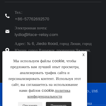
Тел.:

+86-57762692570
Электронная почта:

lydia@face-relay.com
Адрес: № 6, Jieda Road, город Люши, город
Юэцин, город Вэньчжоу, провинция Чжэцзян,

X
Китай
Мы используем файлы cookie, чтобы
предложить вам лучший опыт просмотра,
анализировать трафик сайта и
персонализировать контент. Используя этот
сайт, вы соглашаетесь на использование
нами файлов cookie.
политика
Copyright © 2025 Yueqing Face Electric Co., Ltd.
Все права защищены.
конфиденциальности
Links
|
Sitemap
|
RSS
|
XML
|
политика
Отклонять
Принимать